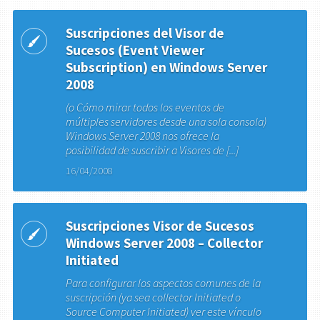
Suscripciones del Visor de
Sucesos (Event Viewer
Subscription) en Windows Server
2008
(o Cómo mirar todos los eventos de
múltiples servidores desde una sola consola)
Windows Server 2008 nos ofrece la
posibilidad de suscribir a Visores de [...]
16/04/2008
Suscripciones Visor de Sucesos
Windows Server 2008 – Collector
Initiated
Para configurar los aspectos comunes de la
suscripción (ya sea collector Initiated o
Source Computer Initiated) ver este vínculo