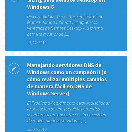
Windows 8
De casualidad y por curioso encontré una
feature llamada “Smart Sizing” en las
ventanas de Remote Desktop – la misma
permite mostrar de [...]
17/12/2012
Manejando servidores DNS de
Windows como un campeón!! (o
cómo realizar múltiples cambios
de manera fácil en DNS de
Windows Server)
El Problema Actualmente estoy rediseñando
la ubicación de unos servicios en varios
servidores y me encontré con la necesidad
de mover algunos servidores [...]
22/02/2010