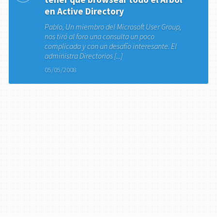
en Active Directory
Pablo, Un miembro del Microsoft User Group,
nos tiró al foro una consulta un poco
complicada y con un desafío interesante. El
administra Directorios [...]
05/05/2008